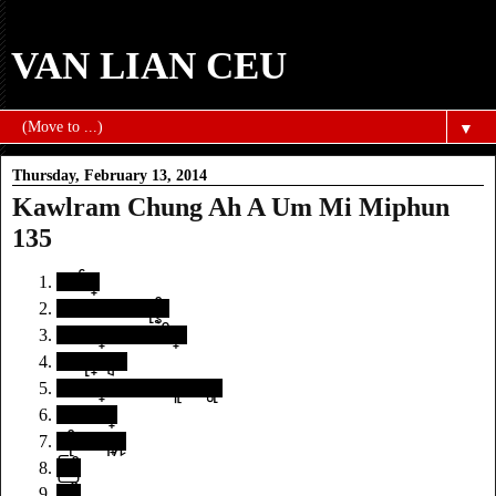
VAN LIAN CEU
▼
Thursday, February 13, 2014
Kawlram Chung Ah A Um Mi Miphun
135
ကခ်င္
ကယား(ကရင္နီ)
ကယမ္း(ပေဒါင္)
ကရင္ျဖဴ
ကလင္ေတာ(လူေရွ)
ေကာ္
ကိုးကန္႔
ကြီ
ခမီ