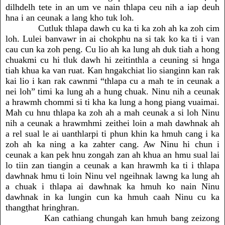
dilhdelh tete in an um ve nain thlapa ceu nih a iap deuh
hna i an ceunak a lang kho tuk loh.
Cutluk thlapa dawh cu ka ti ka zoh ah ka zoh cim
loh. Lulei banvawr in ai chokphu na si tak ko ka ti i van
cau cun ka zoh peng. Cu lio ah ka lung ah duk tiah a hong
chuakmi cu hi tluk dawh hi zeitinthla a ceuning si hnga
tiah khua ka van ruat. Kan hngakchiat lio sianginn kan rak
kai lio i kan rak cawnmi “thlapa cu a mah te in ceunak a
nei loh” timi ka lung ah a hung chuak. Ninu nih a ceunak
a hrawmh chommi si ti kha ka lung a hong piang vuaimai.
Mah cu hnu thlapa ka zoh ah a mah ceunak a si loh Ninu
nih a ceunak a hrawmhmi zeithei loin a mah dawhnak ah
a rel sual le ai uanthlarpi ti phun khin ka hmuh cang i ka
zoh ah ka ning a ka zahter cang. Aw Ninu hi chun i
ceunak a kan pek hnu zongah zan ah khua an hmu sual lai
lo tiin zan tiangin a ceunak a kan hrawmh ka ti i thlapa
dawhnak hmu ti loin Ninu vel ngeihnak lawng ka lung ah
a chuak i thlapa ai dawhnak ka hmuh ko nain Ninu
dawhnak in ka lungin cun ka hmuh caah Ninu cu ka
thangṭhat hringhran.
Kan cathiang chungah kan hmuh bang zeizong