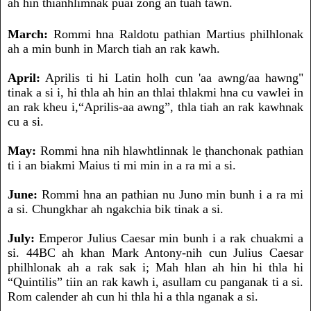
ah hin thianhlimnak puai zong an tuah tawn.
March:
Rommi hna Raldotu pathian Martius philhlonak
ah a min bunh in March tiah an rak kawh.
April:
Aprilis ti hi Latin holh cun 'aa awng/aa hawng"
tinak a si i, hi thla ah hin an thlai thlakmi hna cu vawlei in
an rak kheu i,“Aprilis-aa awng”, thla tiah an rak kawhnak
cu a si.
May:
Rommi hna nih hlawhtlinnak le ṭhanchonak pathian
ti i an biakmi Maius ti mi min in a ra mi a si.
June:
Rommi hna an pathian nu Juno min bunh i a ra mi
a si. Chungkhar ah ngakchia bik tinak a si.
July:
Emperor Julius Caesar min bunh i a rak chuakmi a
si. 44BC ah khan Mark Antony-nih cun Julius Caesar
philhlonak ah a rak sak i; Mah hlan ah hin hi thla hi
“Quintilis” tiin an rak kawh i, asullam cu panganak ti a si.
Rom calender ah cun hi thla hi a thla nganak a si.