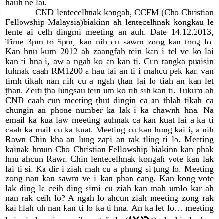
hauh ne lai.
CND lentecelhnak kongah, CCFM (Cho Christian
Fellowship Malaysia)biakinn ah lentecelhnak kongkau le
lente ai celh dingmi meeting an auh. Date 14.12.2013,
Time 3pm to 5pm, kan nih cu sawm zong kan tong lo.
Kan hnu kum 2012 ah zaangfah tein kan i tel ve ko lai
kan ti hna i, aw a ngah ko an kan ti. Cun tangka puaisin
luhnak caah RM1200 a hau lai an ti i mahcu pek kan van
timh tikah nan nih cu a ngah ṭhan lai lo tiah an kan let
ṭhan. Zeiti ṭha lungsau tein um ko rih sih kan ti. Tukum ah
CND caah cun meeting ṭhut dingin ca an thlah tikah ca
chungin an phone number ka lak i ka chawnh hna. Na
email ka kua law meeting auhnak ca kan kuat lai a ka ti
caah ka mail cu ka kuat. Meeting cu kan hung kai i, a nih
Rawn Chin kha an lung zapi an rak tling ti lo. Meeting
kainak hmun Cho Christian Fellowship biakinn kan phak
hnu ahcun Rawn Chin lentecelhnak kongah vote kan lak
lai ti si. Ka dir i ziah mah cu a phung si ṭung lo. Meeting
zong nan kan sawm ve i kan phan cang. Kan kong vote
lak ding le ceih ding simi cu ziah kan mah umlo kar ah
nan rak ceih lo? A ngah lo ahcun ziah meeting zong rak
kai hlah uh nan kan ti lo ka ti hna. An ka let lo… meeting