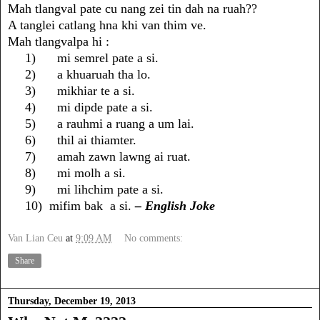
Mah tlangval pate cu nang zei tin dah na ruah??
A tanglei catlang hna khi van thim ve.
Mah tlangvalpa hi :
1)
mi semrel pate a si.
2)
a khuaruah tha lo.
3)
mikhiar te a si.
4)
mi dipde pate a si.
5)
a rauhmi a ruang a um lai.
6)
thil ai thiamter.
7)
amah zawn lawng ai ruat.
8)
mi molh a si.
9)
mi lihchim pate a si.
10)
mifim bak a si.
– English Joke
Van Lian Ceu
at
9:09 AM
No comments:
Share
Thursday, December 19, 2013