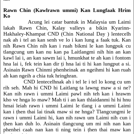
Rawn Chin (Kawlrawn ummi) Kan Lungfaak Hrim
Ko
Acung lei catar bantuk in Malaysia um Laimi
lakah Rawn Chin, Kalay valleys a bikin Kyarinn-
Hakhaley-Khampat CND (Chin National Day ) lentecelh
nak ah i tel an kan senh ve lo i kan lung a faak tuk. Kan
nih Rawn Chin nih kan i ruah bikmi le kan lungpuk cu
tlangcung um kan nu kan pa Laitlangmi nih hin an kan
kawl lai i, an kan sawm lai i, hmunkhat te ah kan i fontom
hna lai i, fek tein kan dir ṭi hna lai ti hi kan lungput a si.
Asinain Rawn Chinmi phenheinak an ngeihmi hi kan ruah
ah kan ngeih a chia tuk hringhran.
CND lentecelhnak ah i tel le i tel lo kong cu um
rih seh. Mah hi CND hi Laitlang ta lawng maw a si ne?
Kan nih rawn i ummi Laimi pawl nih teh kan i hrawm
kho ve hnga lo maw? Mah ti i an kan thlaidanmi hi hi hnu
hmai leiah rawn i ummi Laimi le tlang i a ummi Laimi
kan i ṭhen thai lai tinak maw si ne hnga? Tlangcungmi le
rawn i ummi Laimi hi, kan nih rawn um Laimi nih cun i
ṭhen kan duh lo. Asinain tlangcung um mi nih nan kan
phenhei caah nan kan ti ning tein i ṭhen thai maw kan