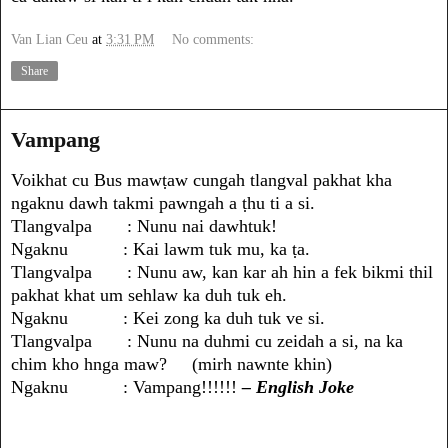
Van Lian Ceu
at
3:31 PM
No comments:
Share
Vampang
Voikhat cu Bus mawṭaw cungah tlangval pakhat kha
ngaknu dawh takmi pawngah a ṭhu ti a si.
Tlangvalpa : Nunu nai dawhtuk!
Ngaknu : Kai lawm tuk mu, ka ṭa.
Tlangvalpa : Nunu aw, kan kar ah hin a fek bikmi thil
pakhat khat um sehlaw ka duh tuk eh.
Ngaknu : Kei zong ka duh tuk ve si.
Tlangvalpa : Nunu na duhmi cu zeidah a si, na ka
chim kho hnga maw? (mirh nawnte khin)
Ngaknu : Vampang!!!!!!
– English Joke