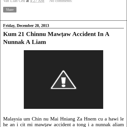
Van Lian Ceu
at
4:27 AM
No comments:
Share
Friday, December 20, 2013
Kum 21 Chinnu Mawṭaw Accident In A
Nunnak A Liam
Malaysia um Chin nu Mai Hniang Za Hnem cu a hawi le
he an i cit mi mawṭaw accident a tong i a nunnak aliam