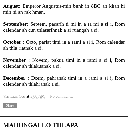
August:
Emperor Augustus-min bunh in 8BC ah khan hi
min hi an rak hman.
September:
Septem, pasarih ti mi in a ra mi a si i, Rom
calendar ah cun thlasarihnak a si ruangah a si.
October :
Octo, pariat timi in a rami a si i, Rom calendar
ah thla riatnak a si.
November :
Novem, pakua timi in a rami a si i, Rom
calendar ah thlakuanak a si.
December :
Dcem, pahranak timi in a rami a si i, Rom
calender ah thlahranak a si.
Van Lian Ceu
at
5:00 AM
No comments:
Share
MAHHNGALLO THLAPA