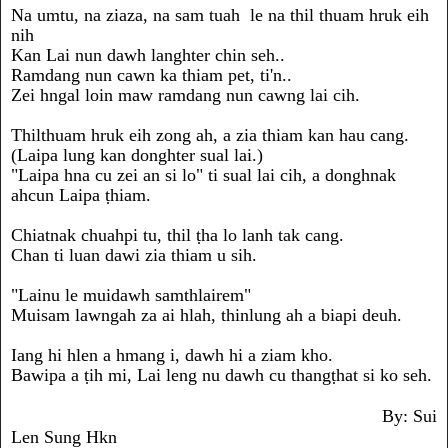
Na umtu, na ziaza, na sam tuah le na thil thuam hruk eih
nih
Kan Lai nun dawh langhter chin seh..
Ramdang nun cawn ka thiam pet, ti'n..
Zei hngal loin maw ramdang nun cawng lai cih.
Thilthuam hruk eih zong ah, a zia thiam kan hau cang.
(Laipa lung kan donghter sual lai.)
"Laipa hna cu zei an si lo" ti sual lai cih, a donghnak
ahcun Laipa ṭhiam.
Chiatnak chuahpi tu, thil ṭha lo lanh tak cang.
Chan ti luan dawi zia thiam u sih.
"Lainu le muidawh samthlairem"
Muisam lawngah za ai hlah, thinlung ah a biapi deuh.
Iang hi hlen a hmang i, dawh hi a ziam kho.
Bawipa a ṭih mi, Lai leng nu dawh cu thangṭhat si ko seh.
B
y: Sui
Len Sung Hkn