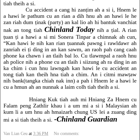
tiah theih a si.
Cu accident a cang hi zanṭim ah a si i, Hnem le
a
hawi le pathum cu an rian a dih hnu ah an hawi le he
zan
riah dum ṭinak (party) an kal lio ah hi bantuk vanchiat
Chinland Today
nak an tong tiah
nih a ṭial. A rian
ṭuan ṭi a hawi a si mi Sonera Tinpar a chimnak ah cun,
“Kan hawi le nih kan rian ṭuannak pawng i rawldawr ah
zanriah ei ṭi ding in an kan sawm, an raoh pah cang caah
phone ka chawn i an tlaih bal lo. Cu tlawmpal a raoh hnu
ah police nih a phone cu an tlaih i siizung ah ra ding in an
ka chim i cun hnu lawngah kan hawi le cu accident an
tong tiah kan theih hna tiah a chim. An i citmi mawṭaw
nih bank(tangka chiah nak inn) a pah i Hnem le a hawi le
cu a hmun ah an nunnak a laim colh tiah theih a si.
Hniang Kuk tiah auh mi Hniang Za Hnem cu
Falam peng Zathlir khau i a um mi a si i Malaysian ah
kum li a um hnu ah hmaizarh chung US lei a zuang ding
-
Chinland Guardian
mi a si tiah theih a si.
Van Lian Ceu
at
3:36 PM
No comments: