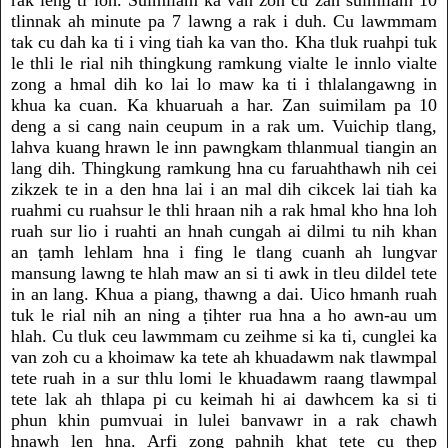
rak leng ti loh. Suimilam ka van zoh cu zan suimilam 10
tlinnak ah minute pa 7 lawng a rak i duh. Cu lawmmam
tak cu dah ka ti i ving tiah ka van tho. Kha tluk ruahpi tuk
le thli le rial nih thingkung ramkung vialte le innlo vialte
zong a hmal dih ko lai lo maw ka ti i thlalangawng in
khua ka cuan. Ka khuaruah a har. Zan suimilam pa 10
deng a si cang nain ceupum in a rak um. Vuichip tlang,
lahva kuang hrawn le inn pawngkam thlanmual tiangin an
lang dih. Thingkung ramkung hna cu faruahthawh nih cei
zikzek te in a den hna lai i an mal dih cikcek lai tiah ka
ruahmi cu ruahsur le thli hraan nih a rak hmal kho hna loh
ruah sur lio i ruahti an hnah cungah ai dilmi tu nih khan
an ṭamh lehlam hna i fing le tlang cuanh ah lungvar
mansung lawng te hlah maw an si ti awk in tleu dildel tete
in an lang. Khua a piang, thawng a dai. Uico hmanh ruah
tuk le rial nih an ning a ṭihter rua hna a ho awn-au um
hlah. Cu tluk ceu lawmmam cu zeihme si ka ti, cunglei ka
van zoh cu a khoimaw ka tete ah khuadawm nak tlawmpal
tete ruah in a sur thlu lomi le khuadawm raang tlawmpal
tete lak ah thlapa pi cu keimah hi ai dawhcem ka si ti
phun khin pumvuai in lulei banvawr in a rak chawh
hnawh len hna. Arfi zong pahnih khat tete cu ṭhep