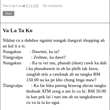
Van Lian Ceu
at
9:12 AM
No comments:
Share
Va La Ta Ko
Nikhat cu a duhdaw ngaimi nungak tlangval shopping ah
an kal ti a si.
Nungaknu : Dawtmi, ka ta?
Tlangvalpa : Zeihme, ka dawt?
Nungaknu : Ka ta vei mu, phanah (shoe) cawk ka duh
i ka phasabawm in ah ka philh tak fawn,
zangfah tein a cawknak ah na tangka RM
150.00 na ka pe kho chung hnga maw?
Tlangvalpa : Ka far hika pawng hrawng ahcun tangka
thohnak ATM zong a um lo cu hi. RM 50.00
in kan pek lai i nan inn ah na tangkabawm
cu va la ta ko ngat.