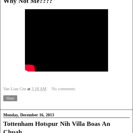
Why Not Me????
Van Lian Ceu
at
3:18 AM
No comments:
Share
Monday, December 16, 2013
Tottenham Hotspur Nih Villa Boas An
Chuah