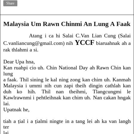
Share
Malaysia Um Rawn Chinmi An Lung A Faak
Atang i ca hi Salai C.Van Lian Cung (Salai
YCCF
C.vanliancung@gmail.com) nih
biaruahnak ah a
rak thlahmi a si.
Dear Upa hna,
Kan ruahpi cio uh. Chin National Day ah Rawn Chin kan
lung
a faak. Thil sining le kal ning zong kan chim uh. Kanmah
Malaysia i ummi nih cun zapi theih dingin cathlah kan
duh ko hih. Thil nan theihmi, Tlangcungmi le
Kawlrawnmi i pehtleihnak kan chim uh. Nan cakan hngak
lai.
Upatnak he,
tiah a ṭial i a ṭialmi ningte in a tang lei ah ka van langh
ter
lai.