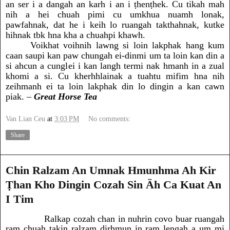
an ser i a dangah an karh i an i ṭhenṭhek. Cu tikah mah
nih a hei chuah pimi cu umkhua nuamh lonak,
pawfahnak, dat he i keih lo ruangah takthahnak, kutke
hihnak tbk hna kha a chuahpi khawh.
Voikhat voihnih lawng si loin lakphak hang kum
caan saupi kan paw chungah ei-dinmi um ta loin kan din a
si ahcun a cunglei i kan langh termi nak hmanh in a zual
khomi a si. Cu kherhhlainak a tuahtu mifim hna nih
zeihmanh ei ta loin lakphak din lo dingin a kan cawn
piak. –
Great Horse Tea
Van Lian Ceu
at
3:03 PM
No comments:
Share
Chin Ralzam An Umnak Hmunhma Ah Kir
Ṭhan Kho Dingin Cozah Sin Äh Ca Kuat An
I Tim
Ralkap cozah chan in nuhrin covo buar ruangah
ram chuah takin ralzam dirhmun in ram lengah a um mi