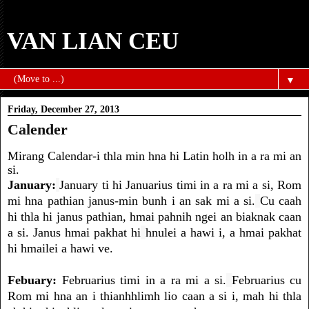
VAN LIAN CEU
▼
Friday, December 27, 2013
Calender
Mirang Calendar-i thla min hna hi Latin holh in a ra mi an
si.
January:
January ti hi Januarius timi in a ra mi a si, Rom
mi hna pathian janus-min bunh i an sak mi a si.
Cu caah
hi thla hi janus pathian, hmai pahnih ngei an biaknak caan
a si. Janus hmai pakhat hi
hnulei a hawi i, a hmai pakhat
hi hmailei a hawi ve.
Febuary:
Februarius timi in a ra mi a si.
Februarius cu
Rom mi hna an i thianhhlimh lio caan a si i, mah hi thla