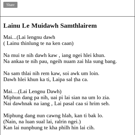
Share
Lainu Le Muidawh Samthlairem
Mai...(Lai lengnu dawh
( Lainu thinlung te na ken caan)
Na mui te nih dawh kaw , iang ngei hlei khun.
Na ankaa te nih pau, ngeih nuam zai hla sung bang.
Na sam thlai nih rem kaw, soi awk um loin.
Dawh hlei khun ka ti, Laipa sal ṭha ca.
Mai....(Lai Lengnu Dawh)
Miphun dang pa nih, uai pi lai sian na um lo zia.
Nai dawhnak na iang , Lai pasal caa si hrim seh.
Miphung dang nun cawng hlah, kan ti bak lo.
(Nain, na luan sual lai, ralrin ngei.)
Kan lai nunphung te kha philh hin lai cih.