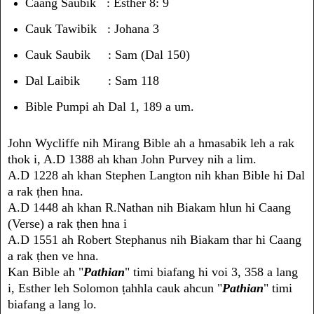
Caang Saubik : Esther 8: 9
Cauk Tawibik : Johana 3
Cauk Saubik : Sam (Dal 150)
Dal Laibik : Sam 118
Bible Pumpi ah Dal 1, 189 a um.
John Wycliffe nih Mirang Bible ah a hmasabik leh a rak
thok i, A.D 1388 ah khan John Purvey nih a lim.
A.D 1228 ah khan Stephen Langton nih khan Bible hi Dal
a rak ṭhen hna.
A.D 1448 ah khan R.Nathan nih Biakam hlun hi Caang
(Verse) a rak ṭhen hna i
A.D 1551 ah Robert Stephanus nih Biakam thar hi Caang
a rak ṭhen ve hna.
Kan Bible ah "
Pathian
" timi biafang hi voi 3, 358 a lang
i, Esther leh Solomon ṭahhla cauk ahcun "
Pathian
" timi
biafang a lang lo.