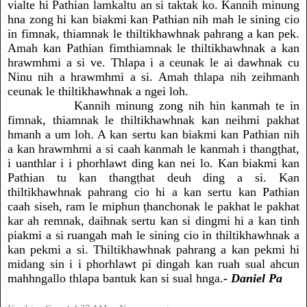
vialte hi Pathian lamkaltu an si taktak ko. Kannih minung
hna zong hi kan biakmi kan Pathian nih mah le sining cio
in fimnak, thiamnak le thiltikhawhnak pahrang a kan pek.
Amah kan Pathian fimthiamnak le thiltikhawhnak a kan
hrawmhmi a si ve. Thlapa i a ceunak le ai dawhnak cu
Ninu nih a hrawmhmi a si. Amah thlapa nih zeihmanh
ceunak le thiltikhawhnak a ngei loh.
Kannih minung zong nih hin kanmah te in
fimnak, thiamnak le thiltikhawhnak kan neihmi pakhat
hmanh a um loh. A kan sertu kan biakmi kan Pathian nih
a kan hrawmhmi a si caah kanmah le kanmah i thangṭhat,
i uanthlar i i phorhlawt ding kan nei lo. Kan biakmi kan
Pathian tu kan thangṭhat deuh ding a si. Kan
thiltikhawhnak pahrang cio hi a kan sertu kan Pathian
caah siseh, ram le miphun ṭhanchonak le pakhat le pakhat
kar ah remnak, daihnak sertu kan si dingmi hi a kan tinh
piakmi a si ruangah mah le sining cio in thiltikhawhnak a
kan pekmi a si. Thiltikhawhnak pahrang a kan pekmi hi
midang sin i i phorhlawt pi dingah kan ruah sual ahcun
mahhngallo thlapa bantuk kan si sual hnga.
- Daniel Pa