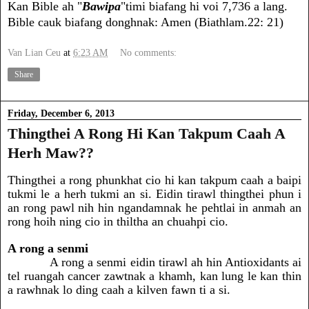
Kan Bible ah "
Bawipa
"timi biafang hi voi 7,736 a lang.
Bible cauk biafang donghnak: Amen (Biathlam.22: 21)
Van Lian Ceu
at
6:23 AM
No comments:
Share
Friday, December 6, 2013
Thingthei A Rong Hi Kan Takpum Caah A
Herh Maw??
Thingthei a rong phunkhat cio hi kan takpum caah a baipi
tukmi le a herh tukmi an si. Eidin tirawl thingthei phun i
an rong pawl nih hin ngandamnak he pehtlai in anmah an
rong hoih ning cio in thiltha an chuahpi cio.
A rong a senmi
A rong a senmi eidin tirawl ah hin Antioxidants ai
tel ruangah cancer zawtnak a khamh, kan lung le kan thin
a rawhnak lo ding caah a kilven fawn ti a si.