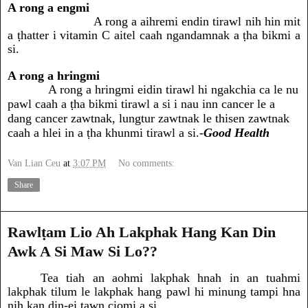
A rong a engmi
A rong a aihremi endin tirawl nih hin mit
a ṭhatter i vitamin C aitel caah ngandamnak a ṭha bikmi a
si.
A rong a hringmi
A rong a hringmi eidin tirawl hi ngakchia ca le nu
pawl caah a ṭha bikmi tirawl a si i nau inn cancer le a
dang cancer zawtnak, lungtur zawtnak le thisen zawtnak
caah a hlei in a ṭha khunmi tirawl a si.-
Good Health
Van Lian Ceu
at
3:07 PM
No comments:
Share
Rawlṭam Lio Ah Lakphak Hang Kan Din
Awk A Si Maw Si Lo??
Tea tiah an aohmi lakphak hnah in an tuahmi
lakphak tilum le lakphak hang pawl hi minung tampi hna
nih kan din-ei tawn ciomi a si.