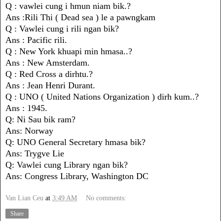
Q : vawlei cung i hmun niam bik.?
Ans :Rili Thi ( Dead sea ) le a pawngkam
Q : Vawlei cung i rili ngan bik?
Ans : Pacific rili.
Q : New York khuapi min hmasa..?
Ans : New Amsterdam.
Q : Red Cross a dirhtu.?
Ans : Jean Henri Durant.
Q : UNO ( United Nations Organization ) dirh kum..?
Ans : 1945.
Q: Ni Sau bik ram?
Ans: Norway
Q: UNO General Secretary hmasa bik?
Ans: Trygve Lie
Q: Vawlei cung Library ngan bik?
Ans: Congress Library, Washington DC
Van Lian Ceu
at
3:49 AM
No comments:
Share