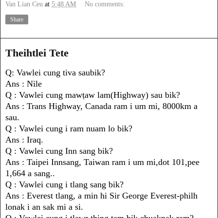
Van Lian Ceu
at
5:48 AM
No comments:
Share
Theihtlei Tete
Q: Vawlei cung tiva saubik?
Ans : Nile
Q : Vawlei cung mawṭaw lam(Highway) sau bik?
Ans : Trans Highway, Canada ram i um mi, 8000km a
sau.
Q : Vawlei cung i ram nuam lo bik?
Ans : Iraq.
Q : Vawlei cung Inn sang bik?
Ans : Taipei Innsang, Taiwan ram i um mi,dot 101,pee
1,664 a sang..
Q : Vawlei cung i tlang sang bik?
Ans : Everest tlang, a min hi Sir George Everest-philh
lonak i an sak mi a si.
Q : Vawlei cung i tlawr thing tam bik chuaknak ram?