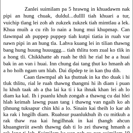
Zanlei suimilam pa 5 hrawng in khuadawm nak
pipi an hung chuak, duldul...dullll tiah khuari a tur,
vuichip tlang lei zoh ah zukzek zukzek tiah mimtlau a lek.
Khua muih a cu rih lo nain a hung mui khupmap. Can
tlawmpal ah puppep puppep tiah kutpi tiatia in ruah var
nawn pipi in an hung tla. Lahva kuang lei in tilian thawng
bang hung huung huuuggg... tiah thlitu tom zual ko tlik in
a hong tli. Chikkhatte ah ruah he thli he rial he a a huai
bak in an van i huai. Inn chung dai tang ṭhut ko hmanh ah
a ho holh ngam um hlah. Dai dipdep te in kan ṭhu dih.
Caan tlawmpal ah ka ṭhutnak in ka tho duak i hi
tluk thlitu, rial le ruah thawng thangmi hi ih diam i puan
lu khuh taak ah a ṭha lai ka ti i ka ihnak khan lei ah lo
diam ka kal. Ih i puanlu khuh zongah a thawng cu dai hlei
hlah keimah lawng puan tang i thawng van ngaih ko ah
ṭihnung tuksapur chin khi a lo. Sinain kai theih lo kar ah
ka rak i hngilh diam. Ruahsur puanlukhuh ih cu mitkuh a
rak thaw rua kai hngilhnak in kai ṭhangh ahcun
khuangteriit awnh thawng dah ti lo zei thawng hmanh a