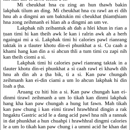
Mi cheukhat hna cu zing an hun thawh bakin
lakphak tilum an ding. Mi cheukhat hna cu rawl an ei dih
hnu ah a dingmi an um baktukin mi cheukhat ṭhiamṭhiam
hna zong zeihmanh ei hlan ah a dingmi an um ve.
Lakphak nih zeibantuk ah dah a hlei khun in rian a
ṭuan timi hi kan theih awk le kan i ralrin awk ah a herh
ngaingai mi a si. Lakphak timi hi calories pawl rianrang
taktak in a tlauter khotu din-ei phunkhat a si. Cu caah a
khami hang kan din a si ahcun thli a tum timi cu zapi nih
kan theih ciomi a si.
Lakphak timi hi calories pawl rianrang taktak in a
tlauter khotu din-ei phunkhat a si caah rawl ei khawh dih
hnu ah din ah a ṭha bik, ti a si. Kan paw chungah
zeihmanh kan ei-din ciami a um lo ahcun lakphak hi din
loah a ṭha.
Aruang cu hiti hin a si. Kan paw chungah kan ei-
dinmi tirawl zeihmanh a um lo tikah kan dinmi lakphak
hang kha kan paw chungah a hung lut fawn. Mah tikah
kan paw chung i kan eimi tirawl hrawhhral dingin a rak
hngaktu Gastric acid le a dang acid pawl hna nih a rannak
in dat phunkhat a hun chuahpi i hrawhhral dingmi calories
le a um lo tikah kan paw chung i a ummi acid he khan dat