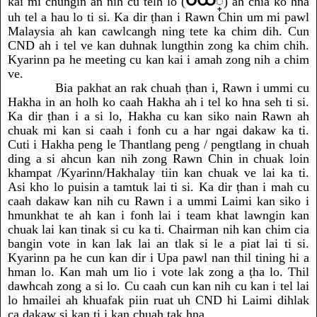
ပယ
kai mi chungin an nih cu telh lo (
္)
ah chia ko hna
uh tel a hau lo ti si. Ka dir ṭhan i Rawn Chin um mi pawl
Malaysia ah kan cawlcangh ning tete ka chim dih. Cun
CND ah i tel ve kan duhnak lungthin zong ka chim chih.
Kyarinn pa he meeting cu kan kai i amah zong nih a chim
ve.
Bia pakhat an rak chuah ṭhan i, Rawn i ummi cu
Hakha in an holh ko caah Hakha ah i tel ko hna seh ti si.
Ka dir ṭhan i a si lo, Hakha cu kan siko nain Rawn ah
chuak mi kan si caah i fonh cu a har ngai dakaw ka ti.
Cuti i Hakha peng le Thantlang peng / pengtlang in chuah
ding a si ahcun kan nih zong Rawn Chin in chuak loin
khampat /Kyarinn/Hakhalay tiin kan chuak ve lai ka ti.
Asi kho lo puisin a tamtuk lai ti si. Ka dir ṭhan i mah cu
caah dakaw kan nih cu Rawn i a ummi Laimi kan siko i
hmunkhat te ah kan i fonh lai i team khat lawngin kan
chuak lai kan tinak si cu ka ti. Chairman nih kan chim cia
bangin vote in kan lak lai an tlak si le a piat lai ti si.
Kyarinn pa he cun kan dir i Upa pawl nan thil tining hi a
hman lo. Kan mah um lio i vote lak zong a ṭha lo. Thil
dawhcah zong a si lo. Cu caah cun kan nih cu kan i tel lai
lo hmailei ah khuafak piin ruat uh CND hi Laimi dihlak
ca dakaw si kan ti i kan chuah tak hna.