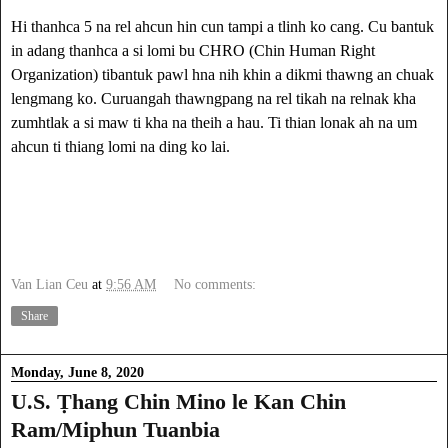
Hi thanhca 5 na rel ahcun hin cun tampi a tlinh ko cang. Cu bantuk
in adang thanhca a si lomi bu CHRO (Chin Human Right
Organization) tibantuk pawl hna nih khin a dikmi thawng an chuak
lengmang ko. Curuangah thawngpang na rel tikah na relnak kha
zumhtlak a si maw ti kha na theih a hau. Ti thian lonak ah na um
ahcun ti thiang lomi na ding ko lai.
Van Lian Ceu
at
9:56 AM
No comments:
Share
Monday, June 8, 2020
U.S. Ṭhang Chin Mino le Kan Chin
Ram/Miphun Tuanbia