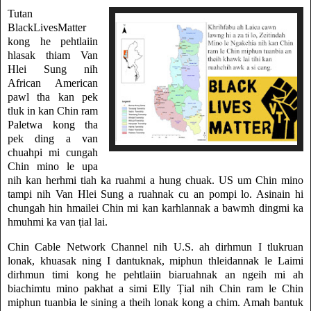
Tutan
BlackLivesMatter
kong he pehtlaiin
hlasak thiam Van
Hlei Sung nih
African American
pawl tha kan pek
tluk in kan Chin ram
Paletwa kong tha
pek ding a van
chuahpi mi cungah
Chin mino le upa
nih kan herhmi tiah ka ruahmi a hung chuak. US um Chin mino
tampi nih Van Hlei Sung a ruahnak cu an pompi lo. Asinain hi
chungah hin hmailei Chin mi kan karhlannak a bawmh dingmi ka
hmuhmi ka van ṭial lai.
Chin Cable Network Channel nih U.S. ah dirhmun I tlukruan
lonak, khuasak ning I dantuknak, miphun thleidannak le Laimi
dirhmun timi kong he pehtlaiin biaruahnak an ngeih mi ah
biachimtu mino pakhat a simi Elly Ṭial nih Chin ram le Chin
miphun tuanbia le sining a theih lonak kong a chim. Amah bantuk