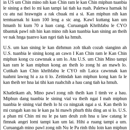
in US um Chin mino nih kan Chin ram le kan Chin miphun tuanbia
le sining a thei lo mi kan tampi lai tiah ka ruah. Paletwa harnak hi
cu atu nai hrawngin a rak chuak mi a si. Kan miphun nih kan
temtuarnak hi kum 100 leng a sic ang. Kawl kuttang kan um
hmanh hi kum 70 a luan cang. Curuangah Khrihfabu le CYO
tibantuk pawl nih hin kan mino nih kan tuanbia kan sining an theih
ve nak hnga ṭuanvo kan ngei tiah ka hmuh.
U.S. um kan sining le kan dirhmun zoh tikah cozah sianginn ah
U.S. tuanbia le sining kong an cawn I Kan Chin ram le Kan Chin
miphun kong cu cawnnak a um lo. Atu U.S. um Chin Mino tampi
kan ram le kan miphun kong an theih lo zong hi an mawh lo.
Cutikah kan Chin khrihfabu le CYO nih Laica cawnnak kan
tuahmi lawng hi a za ti lo. Zeitindah kan miphun kong kan fa le
kan theih ter hna lai tihi kan ruahchih a hau cang tiah ka hmuh.
Khatleikam ah, Mino pawl zong nih theih kan I timh ve a hau.
Miphun dang tuanbia le sining vial va theih ngai I mah miphun
tuanbia le sining vial theih lo hi cu ningzak ngai a si. Kan theih lo
mi cungah kan nu le kan pa hi mawh phurh thlu ding an si lo. U.S.
a phan mi Chin mi nu le pa tam deuh zoh hna u law catang le
fimnak angei lomi tampi kan um lai. Hihi a ruang tampi a um.
Curuangah mino pawl zong nih Nu le Pa rinh thlu loin kan miphun