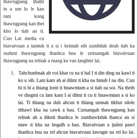
thawngpang ṭhaṭhi
in a um lo le kan
ram kong
thawngpang kan thei
kho lo tiah an ti.
Cun Lai media cu
biavaivuan a tamtuk ti a si i keimah nih zumhtlak deuh tiah ka
ruahmi thawngpang thanhca hna le zeiruangah biavaivuan
thawngpang na relnak a ruang ka van langhter lai.
1.
Tahchunhnak ah voi khat cu na ti hal I ti din ding na kawl ti
ko u sih. Lam kam ah ai dilmi ti kha na hmuh I na din. Cun
hi ti hi a thiang lomi ti hnawmtam a si tiah na soi. Na theih
ve dingmi cu lam kam I ai dilmi ti cu ti hnawmtam a si ko
lai. Ti thiang na duh ahcun ti thiang umnak tikhur silole
tithawl kha na cawk a hau. Curuangah thawngpang kan
relnak ah a dikmi thanhca le zumhawktlak thanca an si
maw ti kha na hngalh a hau. Biavaivuan a ṭialmi pawl
thanhca hna na rel ahcun biavaivuan lawngte na rel ko lai.