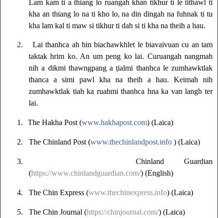
Lam kam ti a thiang lo ruangah khan tikhur ti le tithawl ti
kha an thiang lo na ti kho lo, na din dingah na fuhnak ti tu
kha lam kal ti maw si tikhur ti dah si ti kha na theih a hau.
2.
Lai thanhca ah hin biachawkhlet le biavaivuan cu an tam
taktak hrim ko. An um peng ko lai. Curuangah nangmah
nih a dikmi thawngpang a ṭialmi thanhca le zumhawktlak
thanca a simi pawl kha na theih a hau. Keimah nih
zumhawktlak tiah ka ruahmi thanhca hna ka van langh ter
lai.
1.
The Hakha Post (
www.hakhapost.com
) (Laica)
2.
The Chinland Post (
www.thechinlandpost.info
) (Laica)
3.
Chinland Guardian
(
https://www.chinlandguardian.com/
)
(English)
4.
The Chin Express (
www.thechinexpress.info
) (Laica)
5.
The Chin Journal (
https://chinjournal.com/
) (Laica)