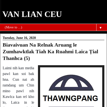
VAN LIAN CEU
▼
Tuesday, June 16, 2020
Biavaivuan Na Relnak Aruang le
Zumhawktlak Tiah Ka Ruahmi Laica Ṭial
Thanhca (5)
Laimi nih kan media
pawl kan soi bak
hna. Cun nai ah
ramdang um Chin
mino pawl nih
Kawlca kan rel kho
lo, Laica in le